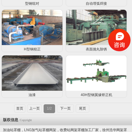
型钢组对
自动埋弧焊接
H型钢校正
表面抛丸除锈
油漆
40H型钢翼缘矫正机
首页
上一页
1/2
下一页
尾页
版权信息
Copyright
加油站罩棚，LNG加气站罩棚网架，收费站网架罩棚加工厂家，徐州浩华网架罩