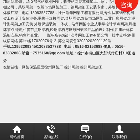
加油站罩棚，LNG加气站罩棚网架，收费站网架罩棚加工厂家，徐州浩华网架罩
棚公司，菜场网架，农贸市场网架加工，钢网架加工安装专家，
外墙保温装饰一
体板厂家
，电话:13083537788，徐州浩华网架工程有限公司,专业从事钢结构网
架工程设计安装业务,承接干煤棚网架,菜场网架,农贸市场网架,工业厂房网架,水泥
球形网架加工安装.
外墙保温装饰一体板
，浩华网架专业从事螺栓球节点网架,焊接
球节点网架,相贯节点钢结构,轻钢结构与球形网架等产品的设计制作,
四川岩棉保
温板
安装,销售的企业. 版权所有:徐州浩华网架工程有限公司 技术支持:徐州
纵横网络
苏icp备17020076号-2
苏公网安备32030202001139号
手机:13952209345/13083537788 电话：0516-82153688 传真：0516-
83832808 邮箱：7535168@qq.com
地址：
徐州市铜山区大彭镇付庄村310国道
旁
友情链接：
网架保温屋面
徐州网架厂
徐州网架
徐州网架加工
网站首页
咨询热线
在线QQ
联系我们