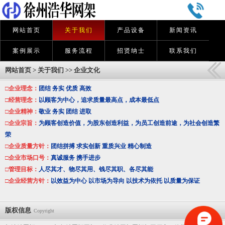
网站首页
关于我们
产品设备
新闻资讯
案例展示
服务流程
招贤纳士
联系我们
网站首页
>
关于我们
>>
企业文化
□企业理念：
团结 务实 优质 高效
□经营理念：
以顾客为中心，追求质量最高点，成本最低点
□企业精神：
敬业 务实 团结 进取
□企业宗旨：
为顾客创造价值，为股东创造利益，为员工创造前途，为社会创造繁
荣
□企业质量方针：
团结拼搏 求实创新 重质兴业 精心制造
□企业市场口号：
真诚服务 携手进步
□管理目标：
人尽其才、物尽其用、钱尽其职、各尽其能
□企业经营方针：
以效益为中心 以市场为导向 以技术为依托 以质量为保证
版权信息
Copyright