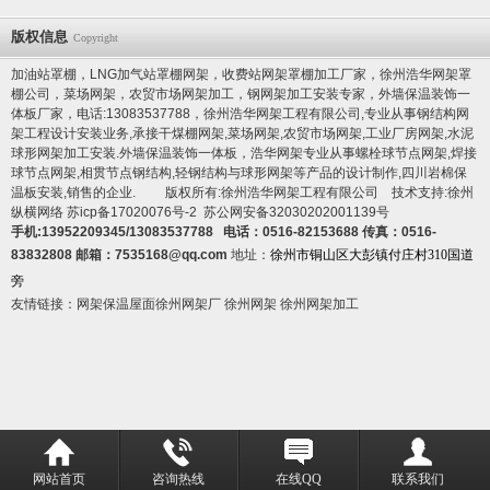
版权信息
Copyright
加油站罩棚，LNG加气站罩棚网架，收费站网架罩棚加工厂家，徐州浩华网架罩
棚公司，菜场网架，农贸市场网架加工，钢网架加工安装专家，
外墙保温装饰一
体板厂家
，电话:13083537788，徐州浩华网架工程有限公司,专业从事钢结构网
架工程设计安装业务,承接干煤棚网架,菜场网架,农贸市场网架,工业厂房网架,水泥
球形网架加工安装.
外墙保温装饰一体板
，浩华网架专业从事螺栓球节点网架,焊接
球节点网架,相贯节点钢结构,轻钢结构与球形网架等产品的设计制作,
四川岩棉保
温板
安装,销售的企业. 版权所有:徐州浩华网架工程有限公司 技术支持:徐州
纵横网络
苏icp备17020076号-2
苏公网安备32030202001139号
手机:13952209345/13083537788 电话：0516-82153688 传真：0516-
83832808 邮箱：7535168@qq.com
地址：
徐州市铜山区大彭镇付庄村310国道
旁
友情链接：
网架保温屋面
徐州网架厂
徐州网架
徐州网架加工
网站首页
咨询热线
在线QQ
联系我们