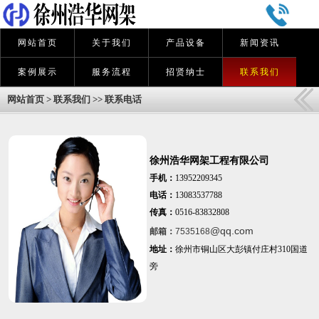
网站首页
关于我们
产品设备
新闻资讯
案例展示
服务流程
招贤纳士
联系我们
网站首页
>
联系我们
>>
联系电话
徐州浩华网架工程有限公司
手机：
13952209345
电话：
13083537788
传真：
0516-83832808
@qq.com
邮箱：
7535168
地址：
徐州市铜山区大彭镇付庄村310国道
旁