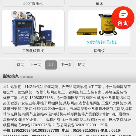
500T液压机
车床
二氧化碳焊接
探伤仪
首页
上一页
1/1
下一页
尾页
版权信息
Copyright
加油站罩棚，LNG加气站罩棚网架，收费站网架罩棚加工厂家，徐州浩华网架罩
棚公司，菜场网架，农贸市场网架加工，钢网架加工安装专家，
外墙保温装饰一
体板厂家
，电话:13083537788，徐州浩华网架工程有限公司,专业从事钢结构网
架工程设计安装业务,承接干煤棚网架,菜场网架,农贸市场网架,工业厂房网架,水泥
球形网架加工安装.
外墙保温装饰一体板
，浩华网架专业从事螺栓球节点网架,焊接
球节点网架,相贯节点钢结构,轻钢结构与球形网架等产品的设计制作,
四川岩棉保
温板
安装,销售的企业. 版权所有:徐州浩华网架工程有限公司 技术支持:徐州
纵横网络
苏icp备17020076号-2
苏公网安备32030202001139号
手机:13952209345/13083537788 电话：0516-82153688 传真：0516-