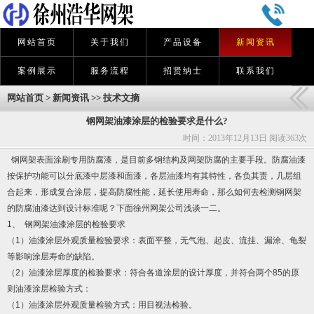
网站首页
关于我们
产品设备
新闻资讯
案例展示
服务流程
招贤纳士
联系我们
网站首页
>
新闻资讯
>>
技术文摘
钢网架油漆涂层的检验要求是什么?
时间：2013年12月13日 阅读
363次
钢
网架
表面涂刷专用防腐漆，是目前多钢结构及网架防腐的主要手段。防腐油漆
按保护功能可以分底漆中层漆和面漆，各层油漆均有其特性，各负其责，几层组
合起来，形成复合涂层，提高防腐性能，延长使用寿命，那么如何去检测钢网架
的防腐油漆达到设计标准呢？下面徐州网架公司浅谈一二。
1、 钢网架油漆涂层的检验要求
（1）油漆涂层外观质量检验要求：表面平整，无气泡、起皮、流挂、漏涂、龟裂
等影响涂层寿命的缺陷。
（2）油漆涂层厚度的检验要求：符合各道涂层的设计厚度，并符合两个85的原
则油漆涂层检验方式：
（1）油漆涂层外观质量检验方式：用目视法检验。