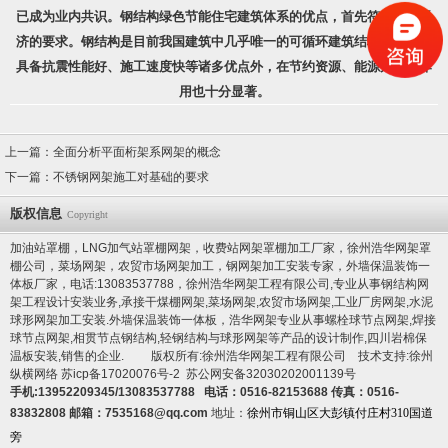
已成为业内共识。钢结构绿色节能住宅建筑体系的优点，首先符合循环经
济的要求。钢结构是目前我国建筑中几乎唯一的可循环建筑结构体系，除
具备抗震性能好、施工速度快等诸多优点外，在节约资源、能源方面的作
用也十分显著。
上一篇：
全面分析平面桁架系网架的概念
下一篇：
不锈钢网架施工对基础的要求
版权信息
Copyright
加油站罩棚，LNG加气站罩棚网架，收费站网架罩棚加工厂家，徐州浩华网架罩
棚公司，菜场网架，农贸市场网架加工，钢网架加工安装专家，
外墙保温装饰一
体板厂家
，电话:13083537788，徐州浩华网架工程有限公司,专业从事钢结构网
架工程设计安装业务,承接干煤棚网架,菜场网架,农贸市场网架,工业厂房网架,水泥
球形网架加工安装.
外墙保温装饰一体板
，浩华网架专业从事螺栓球节点网架,焊接
球节点网架,相贯节点钢结构,轻钢结构与球形网架等产品的设计制作,
四川岩棉保
温板
安装,销售的企业. 版权所有:徐州浩华网架工程有限公司 技术支持:徐州
纵横网络
苏icp备17020076号-2
苏公网安备32030202001139号
手机:13952209345/13083537788 电话：0516-82153688 传真：0516-
83832808 邮箱：7535168@qq.com
地址：
徐州市铜山区大彭镇付庄村310国道
旁