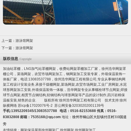
上一篇：
游泳馆网架
下一篇：
游泳馆网架
版权信息
Copyright
加油站罩棚，LNG加气站罩棚网架，收费站网架罩棚加工厂家，徐州浩华网架罩
棚公司，菜场网架，农贸市场网架加工，钢网架加工安装专家，
外墙保温装饰一
体板厂家
，电话:13083537788，徐州浩华网架工程有限公司,专业从事钢结构网
架工程设计安装业务,承接干煤棚网架,菜场网架,农贸市场网架,工业厂房网架,水泥
球形网架加工安装.
外墙保温装饰一体板
，浩华网架专业从事螺栓球节点网架,焊接
球节点网架,相贯节点钢结构,轻钢结构与球形网架等产品的设计制作,
四川岩棉保
温板
安装,销售的企业. 版权所有:徐州浩华网架工程有限公司 技术支持:徐州
纵横网络
苏icp备17020076号-2
苏公网安备32030202001139号
手机:13952209345/13083537788 电话：0516-82153688 传真：0516-
83832808 邮箱：7535168@qq.com
地址：
徐州市铜山区大彭镇付庄村310国道
旁
友情链接：
网架保温屋面
徐州网架厂
徐州网架
徐州网架加工