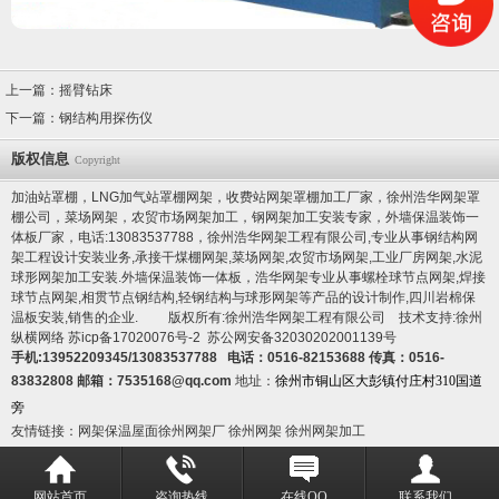
上一篇：
摇臂钻床
下一篇：
钢结构用探伤仪
版权信息
Copyright
加油站罩棚，LNG加气站罩棚网架，收费站网架罩棚加工厂家，徐州浩华网架罩
棚公司，菜场网架，农贸市场网架加工，钢网架加工安装专家，
外墙保温装饰一
体板厂家
，电话:13083537788，徐州浩华网架工程有限公司,专业从事钢结构网
架工程设计安装业务,承接干煤棚网架,菜场网架,农贸市场网架,工业厂房网架,水泥
球形网架加工安装.
外墙保温装饰一体板
，浩华网架专业从事螺栓球节点网架,焊接
球节点网架,相贯节点钢结构,轻钢结构与球形网架等产品的设计制作,
四川岩棉保
温板
安装,销售的企业. 版权所有:徐州浩华网架工程有限公司 技术支持:徐州
纵横网络
苏icp备17020076号-2
苏公网安备32030202001139号
手机:13952209345/13083537788 电话：0516-82153688 传真：0516-
83832808 邮箱：7535168@qq.com
地址：
徐州市铜山区大彭镇付庄村310国道
旁
友情链接：
网架保温屋面
徐州网架厂
徐州网架
徐州网架加工
网站首页
咨询热线
在线QQ
联系我们